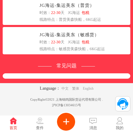
JG海运-集运美东（普货）
时效：
22-30
天 JG海运
包税
线路特点：普货美森快船，6KG起运
JG海运-集运美东（敏感货）
时效：
22-30
天 JG海运
包税
线路特点：敏感货美森快船，6KG起运
常见问题
Language：
中文
繁体
English
CopyRight©2021 上海锦鸽国际货运代理有限公司 .
沪ICP备13034615号
首页
查件
消息
我的