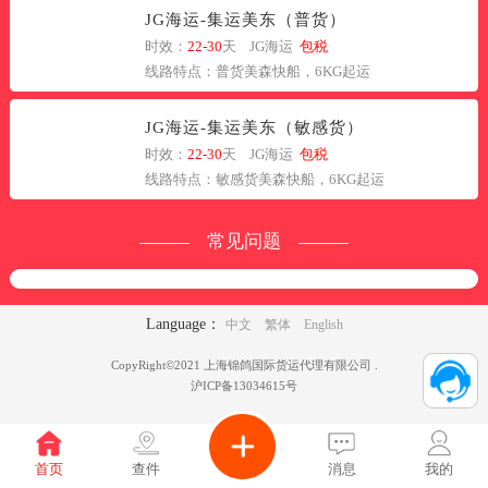
JG海运-集运美东（普货）
时效：
22-30
天 JG海运
包税
线路特点：普货美森快船，6KG起运
JG海运-集运美东（敏感货）
时效：
22-30
天 JG海运
包税
线路特点：敏感货美森快船，6KG起运
常见问题
Language：
中文
繁体
English
CopyRight©2021 上海锦鸽国际货运代理有限公司 .
沪ICP备13034615号
首页
查件
消息
我的